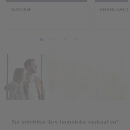
Gutachen
Verkehrswert
1
2
3
4
5
6
7
8
Sie möchten Ihre Immobilie verkaufen?